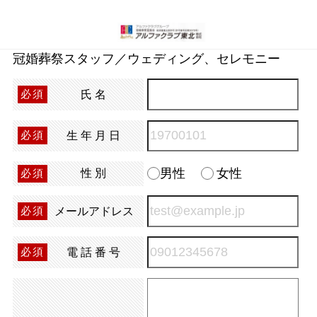
冠婚葬祭スタッフ／ウェディング、セレモニー
氏名
必須
生年月日
必須
男性
女性
性別
必須
メールアドレス
必須
電話番号
必須