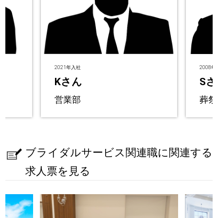
2021年入社
2008
Kさん
Sさ
営業部
葬祭
ブライダルサービス関連職に関連する
求人票を見る