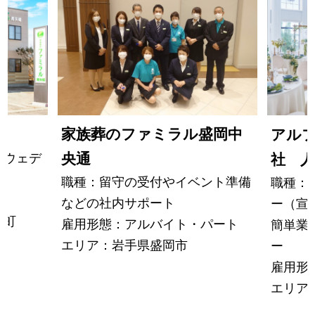
家族葬のファミラル盛岡中
アル
／ウェデ
央通
社 
職種：留守の受付やイベント準備
職種：
などの社内サポート
ー（宣
巾町
雇用形態：アルバイト・パート
簡単業
エリア：岩手県盛岡市
ー
雇用形
エリア